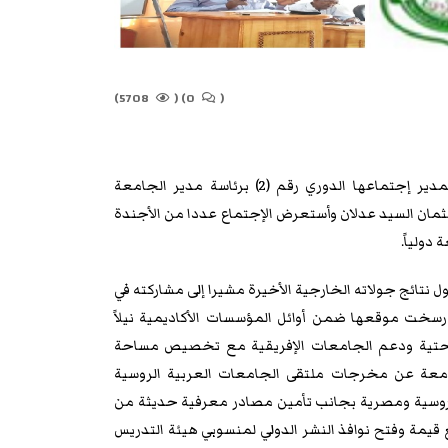
5708)
(
0)
(
عقدت لجنة عمداء جامعة كردفان صباح اليوم بقاعة مكتب المدير إجتماعها الدوري رقم (2) برئاسة مدير الجامعة
ثمان السيد عدلان وأستعرض الإجتماع عددا من الأجندة
دولياً.
ل نتائج جولاته الخارجية الأخيرة مشيرا إلى مشاركته في
سخت موقعها ضمن أوائل المؤسسات الأكاديمية نيلاً
التحتية ودعم الجامعات الإفريقية مع تخصيص مساحة
معة عن مخرجات ملتقى الجامعات العربية الروسية
 روسية ومصرية بجانب تأمين مصادر معرفية حديثة من
يمة وفتح نوافذ النشر الدولي لمنسوبي هيئة التدريس