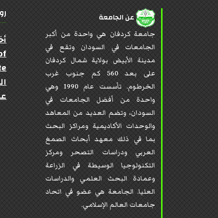
رو
عن الجامعة
جامعة كردفان هي واحدة من أكبر
أخ
الجامعات في السودان وتقع في
of
مدينة الأبيض بولاية شمال كردفان
te
على بعد 560 كم جنوب غرب
ال
الخرطوم. تأسست عام 1990 وهي
عن
واحدة من أفضل الجامعات في
السودان، وتضم العديد من المعاهد
والوحدات الأكاديمية ومراكز البحث
بما في ذلك معهد أبحاث الصمغ
العربي ودراسات التصحر ومركز
التكنولوجيا الوسيطة في الزراعة
وعمادة البحث العلمي والدراسات
العليا. الجامعة هي عضو في اتحاد
جامعات العالم الإسلامي.