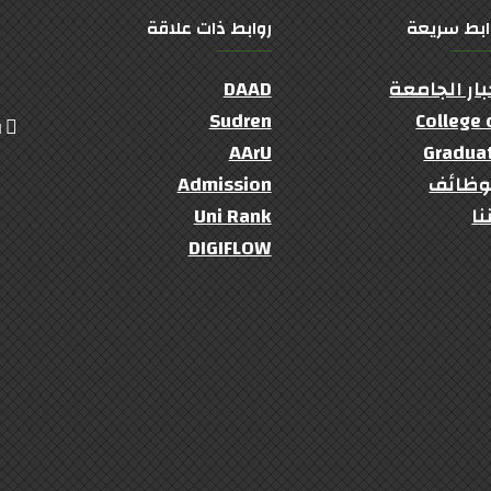
ابط سريعة
روابط ذات علاقة
بار الجامعة
DAAD
Sudren
College 
ال
AArU
Gradua
وظائف
Admission
نا
Uni Rank
DIGIFLOW