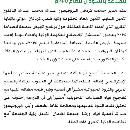
للصناعة بالسودان للعام ٢٠٢٥م
سلم مدير جامعة كردفان البروفيسور عبدالله محمد عبدالله الدكتور
الأمين الشايب الأمين العام لحكومة ولاية شمال كردفان الوالي بالإنابة
التقرير الذي اعدته اللجنة المكلفة حول برنامج الأبيض عاصمة للصناعة
٢٠٢٥ بحضور المستشار الإقتصادي لحكومة الولاية واعضاء لجنة إعداد
مسودة الأبيض عاصمة الصناعة السودانية للعام ٢٠٢٥م من جامعة
كردفان البروفيسور احمد عبدالله عجب الدور البروفيسور مكين عبدالله
مكين والدكتور حيدر أحمد علي عميد شؤون الطلاب.
مدير الجامعة أوضح أن الولاية تتمتع بميز تفضلية بحكم موقعها
الإستراتيجي إضافة لمنتجاتها المختلفة في الحبوب الزيتية والصمغ
العربي والثروة الحيوانية مشيراً الى أهمية وضع قيَمة مضافة عليها مع
تشجيع قيام الصناعات التحويلية ََمشيراً إلى أن الدراسة إحتوت على
تحليل نقاط القوة لتدعيمها ومعالجة نقاط الضعف وأبان البروفيسور
عبدالله أهمية قيام ورشة جامعة لضمان تكامل رؤية الجامعة َمع
قطاعات الولاية الأخرى ذات الصلة.