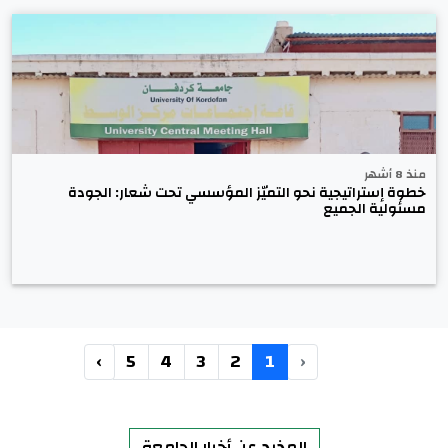
منذ 8 أشهر
خطوة إستراتيجية نحو التميّز المؤسسي تحت شعار: الجودة
مسئولية الجميع
›
5
4
3
2
1
‹
المذيد عن أخبار الجامعة