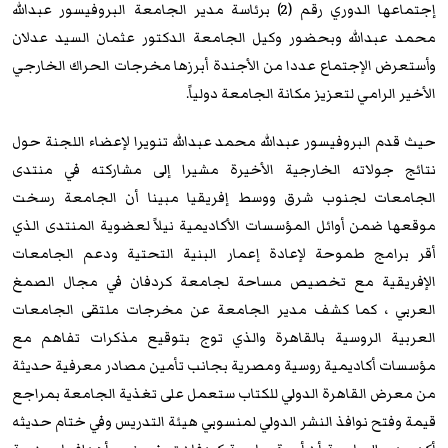
إجتماعها الدوري رقم (2) برئاسة مدير الجامعة البروفيسور عبدالله
محمد عبدالله وبحضور وكيل الجامعة الدكتور عثمان السيد عدلان
وأستعرض الإجتماع عددا من الأجندة أبرزها مخرجات الحراك الخارجي
الأخير الرامي لتعزيز مكانة الجامعة دولياً.
حيث​ قدم البروفيسور عبدالله محمد عبدالله تنويرا لإعضاء اللجنة حول
نتائج جولاته الخارجية الأخيرة مشيرا إلى مشاركته في منتدى
الجامعات لجنوب شرق ووسط إفريقيا مبينا أن الجامعة رسخت
موقعها ضمن أوائل المؤسسات الأكاديمية نيلاً لعضوية المنتدى الذي
أقر برامج طموحة لإعادة إعمار البنية التحتية ودعم الجامعات
الإفريقية مع تخصيص مساحة لجامعة كردفان في مجال الصمغ
العربي ، ​كما كشف مدير الجامعة عن مخرجات ملتقى الجامعات
العربية الروسية بالقاهرة والذي توج بتوقيع مذكرات تفاهم مع
مؤسسات أكاديمية روسية ومصرية بجانب تأمين مصادر معرفية حديثة
من معرض القاهرة الدولي للكتاب ستعمل على تغذية الجامعة بمراجع
قيمة وفتح نوافذ النشر الدولي لمنسوبي هيئة التدريس وفي ختام حديثه