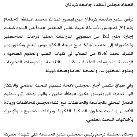
انعقاد مجلس أساتذة جامعة كردفان
ترأس مدير جامعة كردفان البروفيسور عبدالله محمد عبدالله الاجتماع
رقم (91) لمجلس الأساتذة حيث ناقش المجلس عدداً من البنود ضمت
إجازة منح (51) من منسوبي الدراسات العليا درجات الماجستير
والدكتوراه إلى جانب إجازة منح درجة البكالوريوس العام وبكالوريوس
الشرف لعدد (356) من الطلاب في كليات: الطب والعلوم الصحية ،
الهندسة والدراسات التقنية ، الآداب ، الاقتصاد والدراسات التجارية ،
وعلوم المختبرات ، والصحة العامةوصحة البيئة.
وفي سياق متصل أجاز المجلس لائحة تنظيم البحث العلمي والابتكار
التي قدمها البروفيسور مكين عبدالله مكين ، والتي تهدف إلى تنظيم
العمل البحثي بالجامعة والحاضنات مع إنشاء مجلس للحاضنات وريادة
الأعمال وتثبيت حقوق الملكية الفكرية وبراءات الاختراع ، والإلتزام
بأخلاقيات البحث العلمي.
وخلال الجلسة ترحم رئيس المجلس مدير الجامعة على شهداء معركة