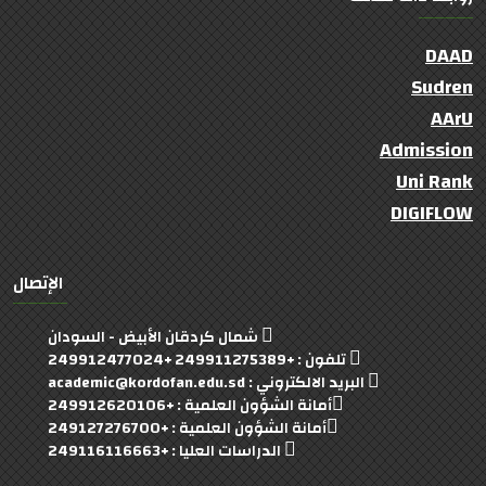
DAAD
Sudren
AArU
Admission
Uni Rank
DIGIFLOW
الإتصال
شمال كردقان الأبيض - السودان
تلفون : +249911275389 +249912477024
البريد الالكتروني : academic@kordofan.edu.sd
أمانة الشؤون العلمية : +249912620106
أمانة الشؤون العلمية : +249127276700
الدراسات العليا : +249116116663