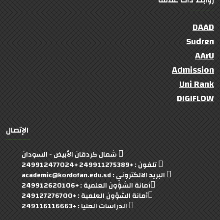
روابط ذات علاقة
DAAD
Sudren
AArU
Admission
Uni Rank
DIGIFLOW
الإتصال
شمال كردقان الأبيض - السودان
تلفون : +249911275389 +249912477024
البريد الالكتروني : academic@kordofan.edu.sd
أمانة الشؤون العلمية : +249912620106
أمانة الشؤون العلمية : +249127276700
الدراسات العليا : +249116116663