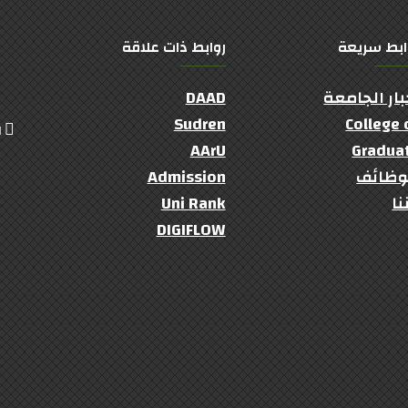
ابط سريعة
روابط ذات علاقة
بار الجامعة
DAAD
Sudren
College 
ال
AArU
Gradua
وظائف
Admission
نا
Uni Rank
DIGIFLOW