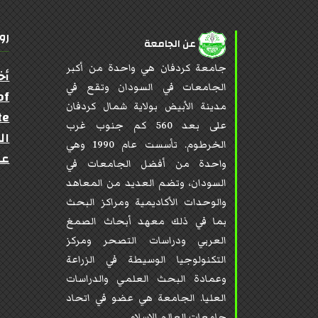
رو
عن الجامعة
جامعة كردفان هي واحدة من أكبر
أخ
الجامعات في السودان وتقع في
of
مدينة الأبيض بولاية شمال كردفان
te
على بعد 560 كم جنوب غرب
ال
الخرطوم. تأسست عام 1990 وهي
عن
واحدة من أفضل الجامعات في
السودان، وتضم العديد من المعاهد
والوحدات الأكاديمية ومراكز البحث
بما في ذلك معهد أبحاث الصمغ
العربي ودراسات التصحر ومركز
التكنولوجيا الوسيطة في الزراعة
وعمادة البحث العلمي والدراسات
العليا. الجامعة هي عضو في اتحاد
جامعات العالم الإسلامي.