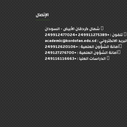
الإتصال
شمال كردقان الأبيض - السودان
تلفون : +249911275389 +249912477024
بريد الالكتروني : academic@kordofan.edu.sd
أمانة الشؤون العلمية : +249912620106
أمانة الشؤون العلمية : +249127276700
الدراسات العليا : +249116116663