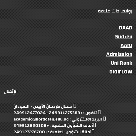
روابط ذات علاقة
DAAD
Sudren
AArU
Admission
Uni Rank
DIGIFLOW
الإتصال
شمال كردقان الأبيض - السودان
تلفون : +249911275389 +249912477024
البريد الالكتروني : academic@kordofan.edu.sd
أمانة الشؤون العلمية : +249912620106
أمانة الشؤون العلمية : +249127276700