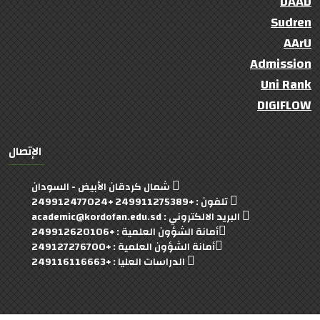
DAAD
Sudren
AArU
Admission
Uni Rank
DIGIFLOW
الإتصال
شمال كردقان الأبيض - السودان
تلفون : +249911275389 +249912477024
البريد الالكتروني : academic@kordofan.edu.sd
أمانة الشؤون العلمية : +249912620106
أمانة الشؤون العلمية : +249127276700
الدراسات العليا : +249116116663