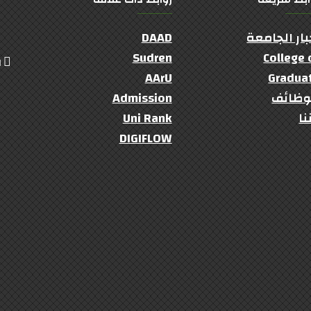
بار الجامعة
DAAD
Sudren
College 
ال
AArU
Gradua
وظائف
Admission
نا
Uni Rank
DIGIFLOW