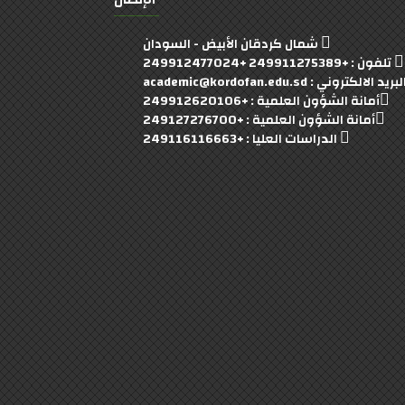
شمال كردقان الأبيض - السودان
تلفون : +249911275389 +249912477024
بريد الالكتروني : academic@kordofan.edu.sd
أمانة الشؤون العلمية : +249912620106
أمانة الشؤون العلمية : +249127276700
الدراسات العليا : +249116116663