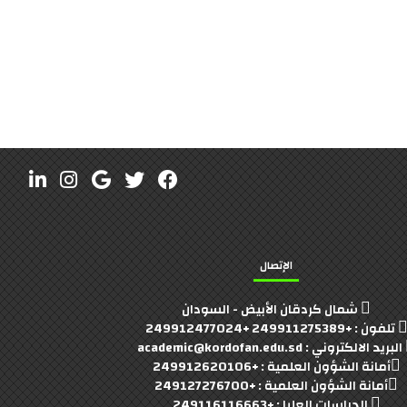
الإتصال
شمال كردقان الأبيض - السودان
تلفون : +249911275389 +249912477024
البريد الالكتروني : academic@kordofan.edu.sd
أمانة الشؤون العلمية : +249912620106
أمانة الشؤون العلمية : +249127276700
الدراسات العليا : +249116116663