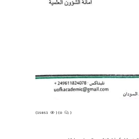
15851)
(
0)
(