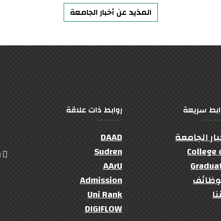
المذيد عن أخبار الجامعة
ابط سريعة
روابط ذات علاقة
بار الجامعة
DAAD
Sudren
College 
ال
AArU
Gradua
وظائف
Admission
نا
Uni Rank
DIGIFLOW