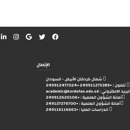
الإتصال
شمال كردقان الأبيض - السودان
تلفون : +249911275389 +249912477024
بريد الالكتروني : academic@kordofan.edu.sd
أمانة الشؤون العلمية : +249912620106
أمانة الشؤون العلمية : +249127276700
الدراسات العليا : +249116116663