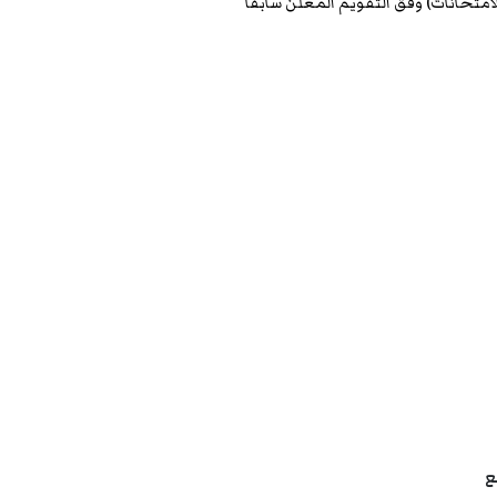
لامتحانات) وفق التقويم المعلن سابقا
ع