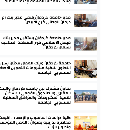
وتبحث القضايا المهمة لإعتماد الكلية
مدير جامعة كردفان يلتقي مدير بنك أم
درمان الوطني فرع الأبيض
مدير جامعة كردفان يستقبل مدير بنك
فيصل الإسلامي فرع المنطقة الصناعية
بشمال كردفان.
جامعة كردفان وبنك العمال يبحثان سبل
التعاون لتنفيذ مشروعات التمويل الأصغر
لمنسوبي الجامعة
تعاون مشترك بين جامعة كردفان والبنك
العقاري والصندوق القومي للإسكان
لتنفيذ المشروعات والمرافق السكنية
لمنسوبي الجامعة
كلية دراسات الحاسوب والإحصاء . اقيمت
محاضرة تدريبية بعنوان : العمل المؤس
وتطوير الزات