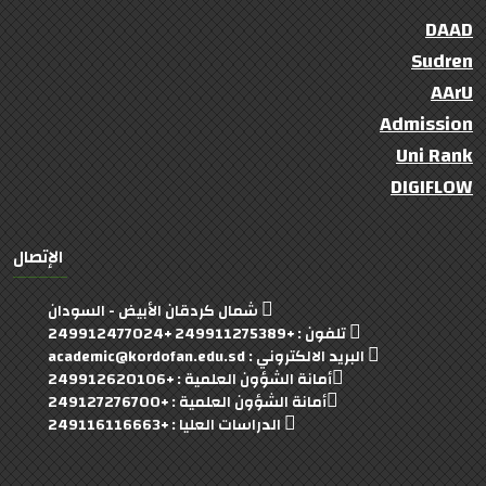
DAAD
Sudren
AArU
Admission
Uni Rank
DIGIFLOW
الإتصال
شمال كردقان الأبيض - السودان
تلفون : +249911275389 +249912477024
البريد الالكتروني : academic@kordofan.edu.sd
أمانة الشؤون العلمية : +249912620106
أمانة الشؤون العلمية : +249127276700
الدراسات العليا : +249116116663