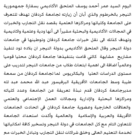
اليوم السيد عمر أحمد يوسف الملحق الأكاديمي بسفارة جمهمورية
النيجر بالخرطوم والذي أبان أن زيارته لجامعة كردفان تهدف للتعرف
على الجامعة وكلياتها ومراكزها العلمية بقصد نقل التجارب والخبرات
في المجالات الأكاديمية والبحثية مشيراً الى أنها ودية وعلمية واكاديمية
وتهدف كذلك الى نقل خبرات جامعة كردفان وتوطينها في جامعات
دولة النيجر وقال الملحق الأكاديمي بدولة النيجر ان بلاده تود تنفيذ
مشاريع مشابهة كالتي قامت بتنفيذها جامعة كردفان محليا قوميا
وعالمياً اضافة الى اهمية ابتعاث طلاب من جامعات النيجر لتدريب على
مستوى الدراسات العليا والبكالريوس لما لجامعة كردفان من سمعة
طيبة وسط الجامعات الأفريقية البرفيسور عبد الله محمد عبد لله
مديرجامعة كردفان قدم نبذة تعريفة عن الجامعة وعدد كلياته
ومراكزها البحثية والإدارية ومجالات العمل الإجتماعي والعلمي
والعلاقات الخارجية وعضوية جامعة كردفان في اتحادت الجامعات
الأفريقة والعربية والإسلامية والعالمية وأكدت استعداد الجامعة
للتعاون التام مع كل الجامعات في دولة النيجر وتسخير كافة امكانياتها
لخدمة التعليم العالي وخلق شراكات لنقل التجارب وتبادل الخبرات مع