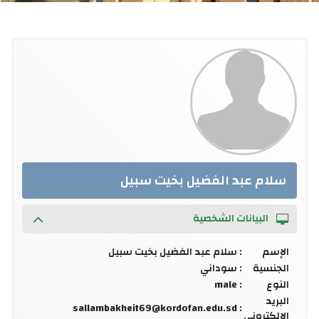
سلام عبد الفضيل بخيت سبيل
البيانات الشخصية
الإسم
: سلام عبد الفضيل بخيت سبيل
الجنسية
: سوداني
النوع
: male
البريد
sallambakheit69@kordofan.edu.sd
:
الإلكتروني