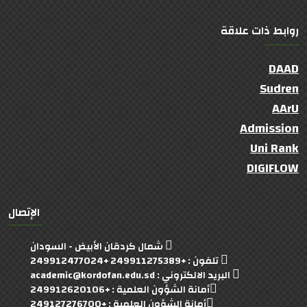
روابط ذات علاقة
DAAD
Sudren
AArU
Admission
Uni Rank
DIGIFLOW
الإتصال
شمال كردقان الأبيض - السودان
تلفون : +249911275389 +249912477024
البريد الالكتروني : academic@kordofan.edu.sd
أمانة الشؤون العلمية : +249912620106
أمانة الشؤون العلمية : +249127276700