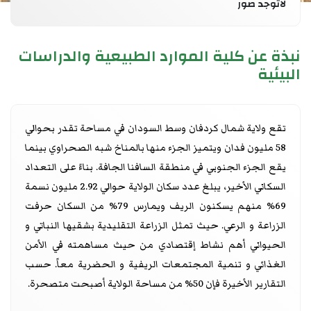
لاتوجد صور
نبذة عن كلية الموارد الطبيعية والدراسات
البيئية
تقع ولاية شمال كردفان وسط السودان في مساحة تقدر بحوالي
58 مليون فدان ويتميز الجزء منها بالمناخ شبه الصحراوي بينما
يقع الجزء الجنوبي في منطقة السافنا الجافة. بناءً على التعداد
السكاني الأخير، يبلغ عدد سكان الولاية حوالي 2.92 مليون نسمة
69% منهم يسكنون الريف ويمارس 79% من السكان حرفت
الزراعة و الرعي. حيث تمثل الزراعة التقليدية بشقيها النباتي و
الحيواني أهم نشاط إقتصادي من حيث مساهمته في الأمن
الغذائي و تنمية المجتمعات الريفية و الحضرية معاً. حسب
التقارير الأخيرة فإن 50% من مساحة الولاية أصبحت متصحرة.