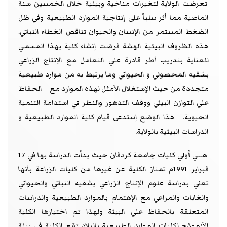
تعرضت الولاية لتغيرات مناخية وبيئية خلال الخمسين سنة
الماضية مما أثر سلباً على إنتاجية الموارد الطبيعية وفي ظل
الضغط المستمر من الإنسان والحيوان تناقص الغطاء النباتي.
هذه الظروف البيئية الهشة فرضت إنشاء كلية بهذا المسمي
للعناية بتدريب أطر قادرة علي التعامل مع الإنتاج الزراعي
بشقيه المحصولي و الحيواني وما يرتبط به من موارد طبيعية
متجددة من حيث الإستغلال الأمثل لهذه الموارد مع الحفاظ
علي التوازن البيئي ووقف التدهور والنظر في استدامة التنمية
الحيوية. هذا الوضع إستدعى قيام كلية الموارد الطبيعية و
الدراسات البيئية بالولاية
.
هــي أولي كليات جامعة كردفان حيث بدأت الدراسة بها في 17
فبراير 1991م تمتاز الكلية عن غيرها من كليات الزراعة بأنها
تعني بدراسة علوم الإنتاج الزراعي بشقيه النباتي والحيواني
والغابات والمراعي مع الإهتمام بالموارد الطبيعية والدراسات
المتعلقة بالحفاظ علي البيئة ولهذا تم اختيارها الكلية
الأنموذج لكليات الموارد الطبيعية بالبلاد تقع الكلية في بيئة