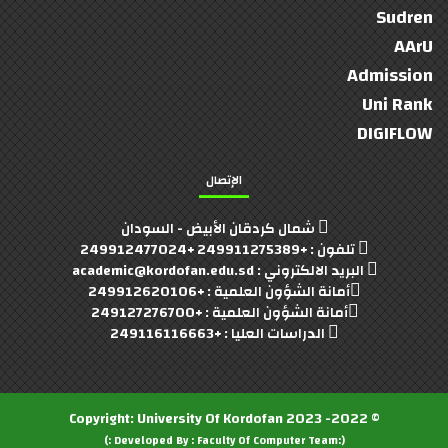
Sudren
AArU
Admission
Uni Rank
DIGIFLOW
الإتصال
شمال كردقان الأبيض - السودان
تلفون : +249911275389 +249912477024
البريد الالكتروني : academic@kordofan.edu.sd
أمانة الشؤون العلمية : +249912620106
أمانة الشؤون العلمية : +249127276700
الدراسات العليا : +249116116663
University Of Kordofan
© 2022- 2023 Copyright:
(:Developed By : Faculty Of Computer Team :)