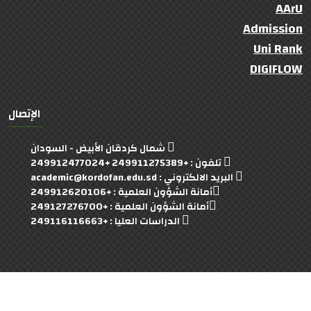
AArU
Admission
Uni Rank
DIGIFLOW
الإتصال
شمال كردقان الأبيض - السودان
تلفون : +249911275389 +249912477024
البريد الالكتروني : academic@kordofan.edu.sd
أمانة الشؤون العلمية : +249912620106
أمانة الشؤون العلمية : +249127276700
الدراسات العليا : +249116116663
University Of Kordofan
© 2022- 2023 Copyright:
(:Developed By : Faculty Of Computer Team :)