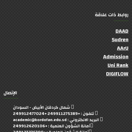
روابط ذات علاقة
DAAD
Sudren
AArU
Admission
Uni Rank
DIGIFLOW
الإتصال
شمال كردقان الأبيض - السودان
تلفون : +249911275389 +249912477024
البريد الالكتروني : academic@kordofan.edu.sd
أمانة الشؤون العلمية : +249912620106