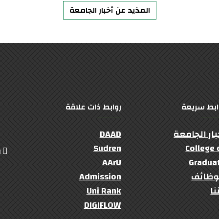
المذيد عن أخبار الجامعة
ابط سريعة
روابط ذات علاقة
بار الجامعة
DAAD
Sudren
College 
ال
AArU
Gradua
وظائف
Admission
نا
Uni Rank
DIGIFLOW