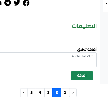
ي
التعليقات
اضافة تعليق :
›
5
4
3
2
1
‹