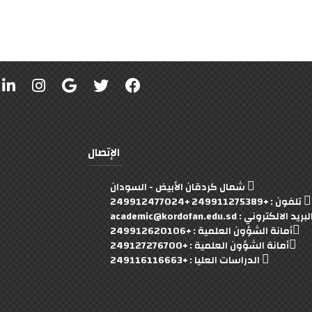
الإتصال
شمال كردقان الأبيض - السودان
تلفون : +249911275389 +249912477024
بريد الالكتروني : academic@kordofan.edu.sd
أمانة الشؤون العلمية : +249912620106
أمانة الشؤون العلمية : +249127276700
الدراسات العليا : +249116116663