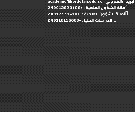
بريد الالكتروني : academic@kordofan.edu.sd
أمانة الشؤون العلمية : +249912620106
أمانة الشؤون العلمية : +249127276700
الدراسات العليا : +249116116663