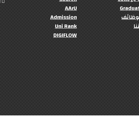
ال
AArU
Gradua
وظائف
Admission
نا
Uni Rank
DIGIFLOW
University Of Kordofan
© 2022- 2023 Copyright:
(:Developed By : Faculty Of Computer Team :)