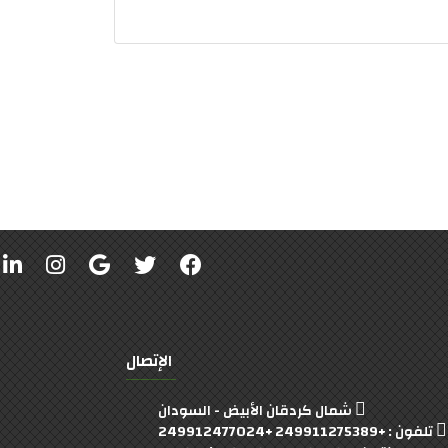
الإتصال
شمال كردقان الأبيض - السودان
تلفون : +249911275389 +249912477024