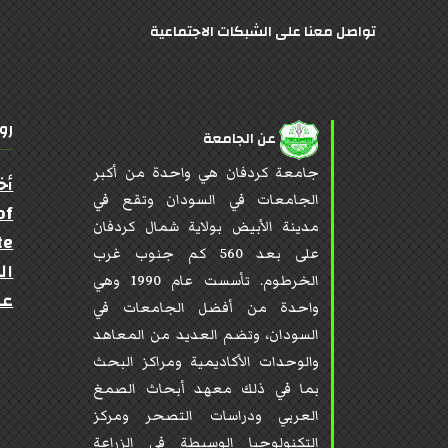
تواصل معنا على الشبكات الاجتماعية
رو
عن الجامعة
جامعة كردفان هي واحدة من أكبر
أخ
الجامعات في السودان وتقع في
of
مدينة الأبيض بولاية شمال كردفان
te
على بعد 560 كم جنوب غرب
ال
الخرطوم. تأسست عام 1990 وهي
عن
واحدة من أفضل الجامعات في
السودان، وتضم العديد من المعاهد
والوحدات الأكاديمية ومراكز البحث
بما في ذلك معهد أبحاث الصمغ
العربي ودراسات التصحر ومركز
التكنولوجيا الوسيطة في الزراعة