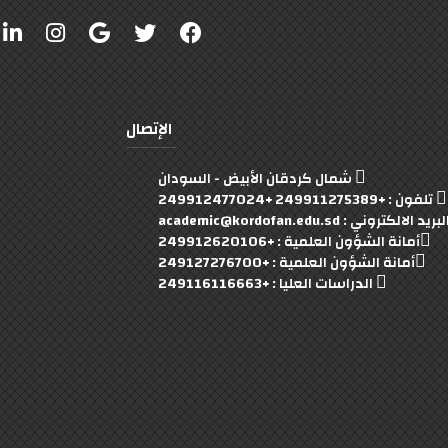
الإتصال
شمال كردقان الأبيض - السودان
تلفون : +249911275389 +249912477024
بريد الالكتروني : academic@kordofan.edu.sd
أمانة الشؤون العلمية : +249912620106
أمانة الشؤون العلمية : +249127276700
الدراسات العليا : +249116116663