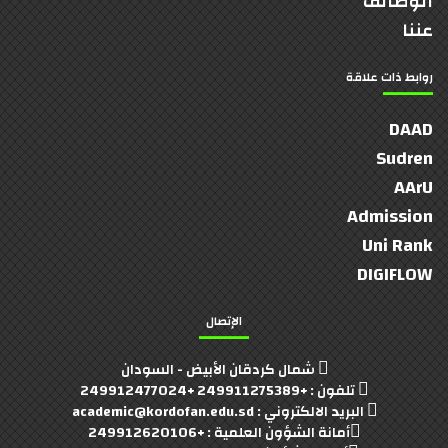
الوظائف
عننا
روابط ذات علاقة
DAAD
Sudren
AArU
Admission
Uni Rank
DIGIFLOW
الإتصال
شمال كردقان الأبيض - السودان
تلفون : +249911275389 +249912477024
البريد الالكتروني : academic@kordofan.edu.sd
أمانة الشؤون العلمية : +249912620106